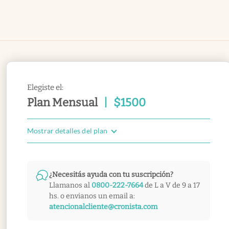
Elegiste el:
Plan Mensual
|
$
1500
Mostrar detalles del plan
¿Necesitás ayuda con tu suscripción?
Llamanos al
0800-222-7664
de L a V de 9 a 17
hs. o envianos un email a:
atencionalcliente@cronista.com