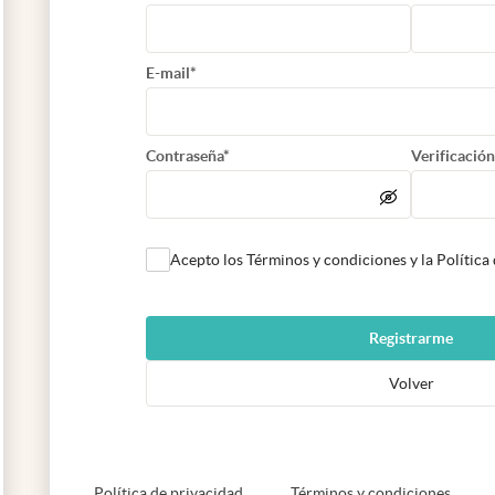
E-mail*
Contraseña*
Verificación
Acepto los Términos y condiciones y la Política
Registrarme
Volver
abre en nueva pestaña
abre e
Política de privacidad
Términos y condiciones