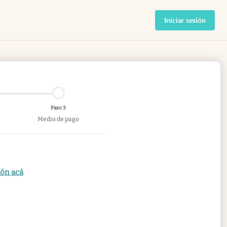
Iniciar sesión
Paso 3
Medio de pago
ión acá