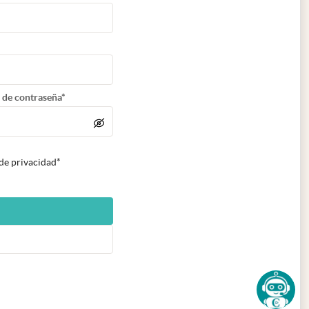
 de contraseña*
 de privacidad*
n nueva pestaña