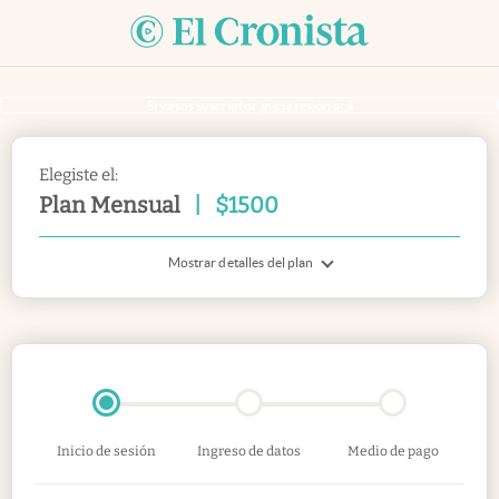
Si ya sos suscriptor
inicia sesión acá
Elegiste el:
Plan Mensual
|
$
1500
Mostrar detalles del plan
Inicio de sesión
Ingreso de datos
Medio de pago