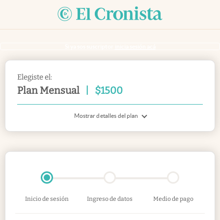
Si ya sos suscriptor
inicia sesión acá
Elegiste el:
Plan Mensual
|
$
1500
Mostrar detalles del plan
Inicio de sesión
Ingreso de datos
Medio de pago