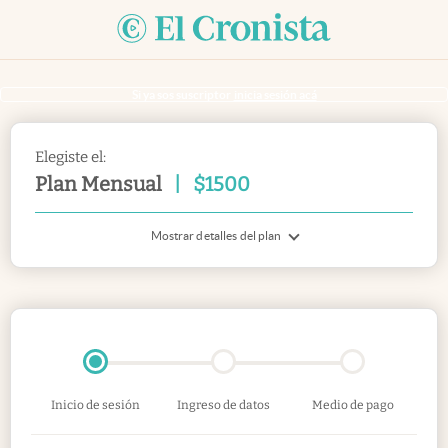
Si ya sos suscriptor
inicia sesión acá
Elegiste el:
Plan Mensual
|
$
1500
Mostrar detalles del plan
Inicio de sesión
Ingreso de datos
Medio de pago