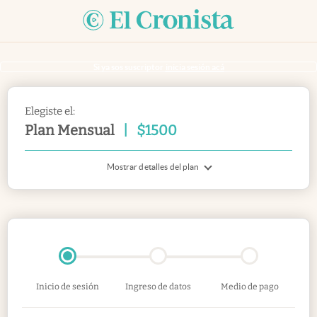
Si ya sos suscriptor
inicia sesión acá
Elegiste el:
Plan Mensual
|
$
1500
Mostrar detalles del plan
Inicio de sesión
Ingreso de datos
Medio de pago