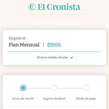
Si ya sos suscriptor
inicia sesión acá
Elegiste el:
Plan Mensual
|
$
1500
Mostrar detalles del plan
Inicio de sesión
Ingreso de datos
Medio de pago