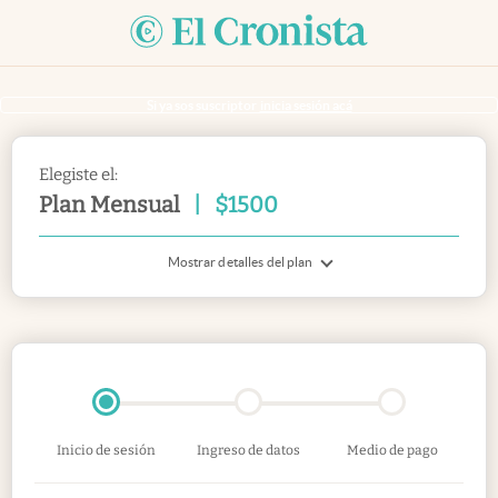
Si ya sos suscriptor
inicia sesión acá
Elegiste el:
Plan Mensual
|
$
1500
Mostrar detalles del plan
Inicio de sesión
Ingreso de datos
Medio de pago