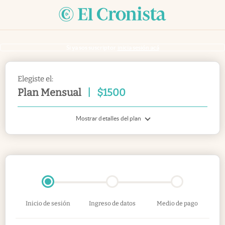
Si ya sos suscriptor
inicia sesión acá
Elegiste el:
Plan Mensual
|
$
1500
Mostrar detalles del plan
Inicio de sesión
Ingreso de datos
Medio de pago