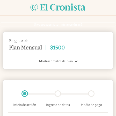
Si ya sos suscriptor
inicia sesión acá
Elegiste el:
Plan Mensual
|
$
1500
Mostrar detalles del plan
Inicio de sesión
Ingreso de datos
Medio de pago