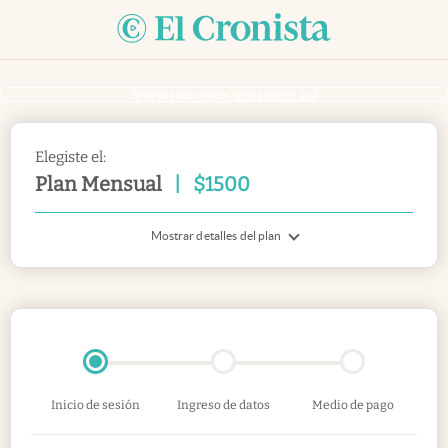
Si ya sos suscriptor
inicia sesión acá
Elegiste el:
Plan Mensual
|
$
1500
Mostrar detalles del plan
Inicio de sesión
Ingreso de datos
Medio de pago