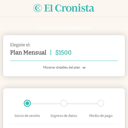
Si ya sos suscriptor
inicia sesión acá
Elegiste el:
Plan Mensual
|
$
1500
Mostrar detalles del plan
Inicio de sesión
Ingreso de datos
Medio de pago