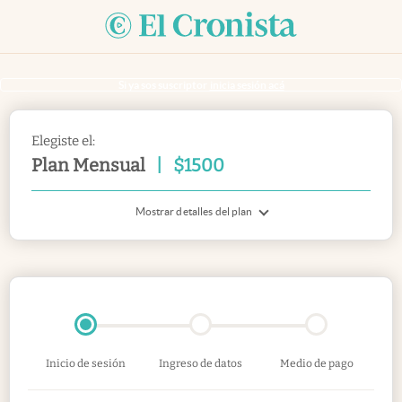
Si ya sos suscriptor
inicia sesión acá
Elegiste el:
Plan Mensual
|
$
1500
Mostrar detalles del plan
Inicio de sesión
Ingreso de datos
Medio de pago