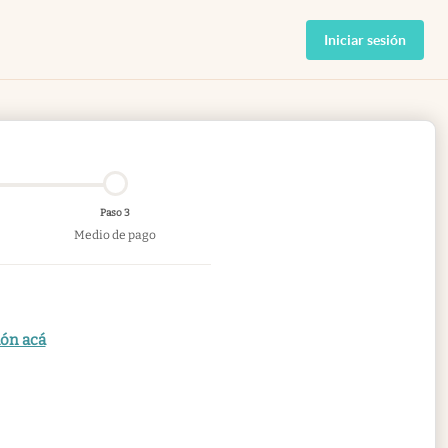
Iniciar sesión
Paso 3
Medio de pago
ión acá