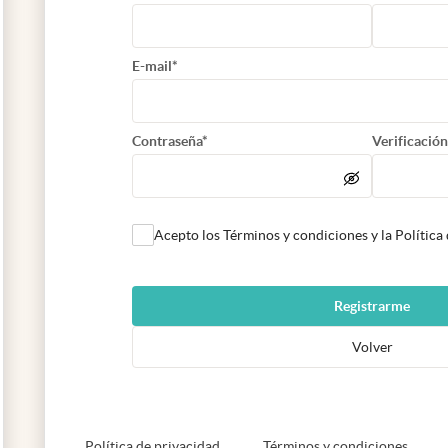
E-mail*
Contraseña*
Verificación
Acepto los Términos y condiciones y la Política
Registrarme
Volver
abre en nueva pestaña
abre e
Política de privacidad
Términos y condiciones