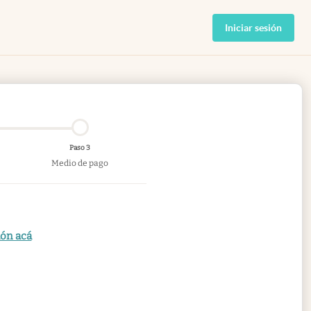
Iniciar sesión
Paso 3
Medio de pago
ión acá