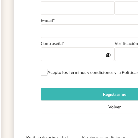
E-mail*
Contraseña*
Verificación
Acepto los Términos y condiciones y la Política
Registrarme
Volver
abre en nueva pestaña
abre e
Política de privacidad
Términos y condiciones