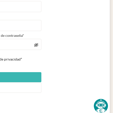
 de contraseña*
 de privacidad*
n nueva pestaña