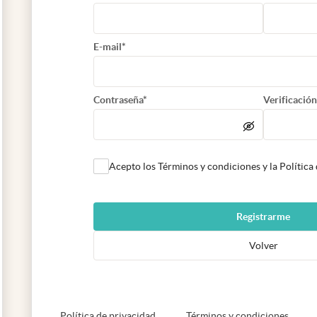
E-mail*
Contraseña*
Verificación
Acepto los Términos y condiciones y la Política
Registrarme
Volver
abre en nueva pestaña
abre e
Política de privacidad
Términos y condiciones