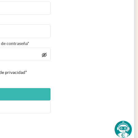
 de contraseña*
 de privacidad*
n nueva pestaña