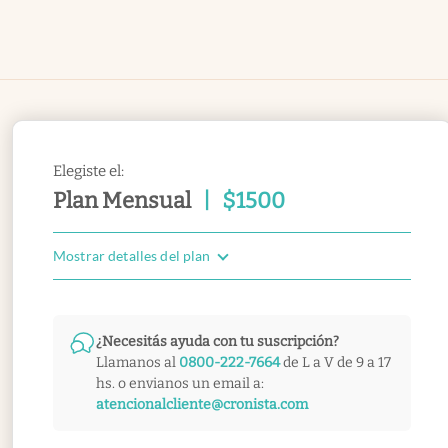
Elegiste el:
Plan Mensual
|
$
1500
Mostrar detalles del plan
¿Necesitás ayuda con tu suscripción?
Llamanos al
0800-222-7664
de L a V de 9 a 17
hs. o envianos un email a:
atencionalcliente@cronista.com