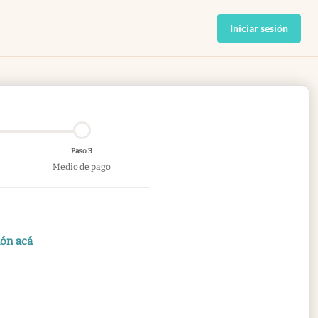
Iniciar sesión
Paso 3
Medio de pago
ión acá