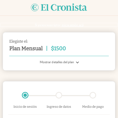
Si ya sos suscriptor
inicia sesión acá
Elegiste el:
Plan Mensual
|
$
1500
Mostrar detalles del plan
Inicio de sesión
Ingreso de datos
Medio de pago