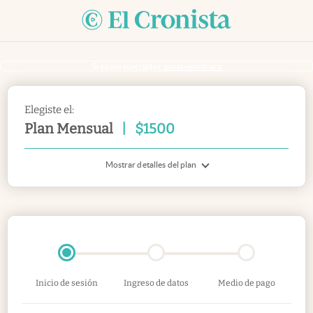
Si ya sos suscriptor
inicia sesión acá
Elegiste el:
Plan Mensual
|
$
1500
Mostrar detalles del plan
Inicio de sesión
Ingreso de datos
Medio de pago