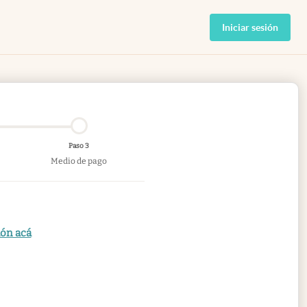
Iniciar sesión
Paso 3
Medio de pago
ión acá