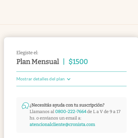
Elegiste el:
Plan Mensual
|
$
1500
Mostrar detalles del plan
¿Necesitás ayuda con tu suscripción?
Llamanos al
0800-222-7664
de L a V de 9 a 17
hs. o envianos un email a:
atencionalcliente@cronista.com