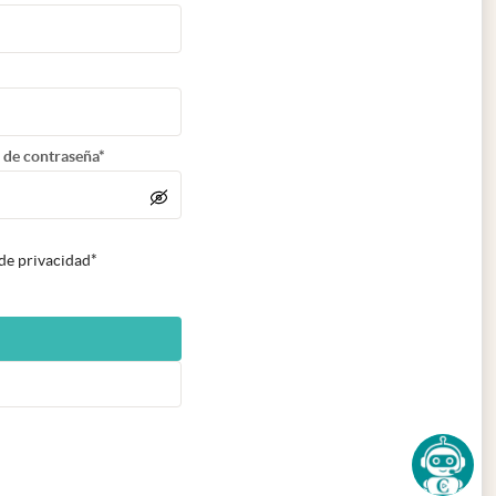
 de contraseña*
 de privacidad*
n nueva pestaña