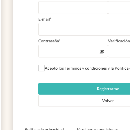
E-mail*
Contraseña*
Verificación
Acepto los Términos y condiciones y la Política
Registrarme
Volver
abre en nueva pestaña
abre e
Política de privacidad
Términos y condiciones