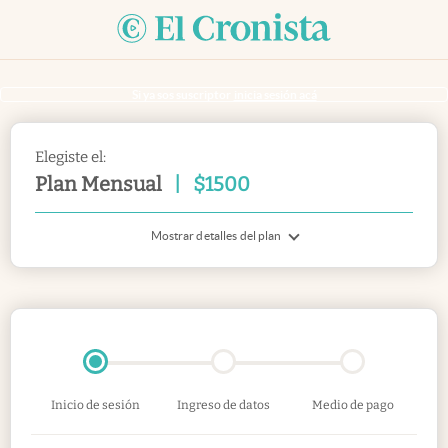
Si ya sos suscriptor
inicia sesión acá
Elegiste el:
Plan Mensual
|
$
1500
Mostrar detalles del plan
Inicio de sesión
Ingreso de datos
Medio de pago