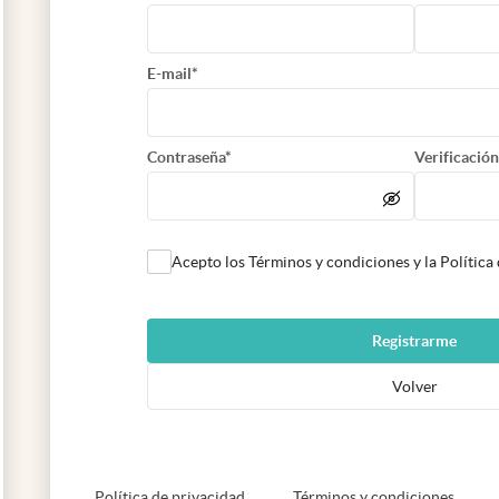
E-mail*
Contraseña*
Verificación
Acepto los Términos y condiciones y la Política
Registrarme
Volver
abre en nueva pestaña
abre e
Política de privacidad
Términos y condiciones