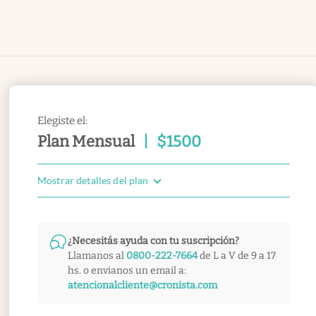
Elegiste el:
Plan Mensual
|
$
1500
Mostrar detalles del plan
¿Necesitás ayuda con tu suscripción?
Llamanos al
0800-222-7664
de L a V de 9 a 17
hs. o envianos un email a:
atencionalcliente@cronista.com