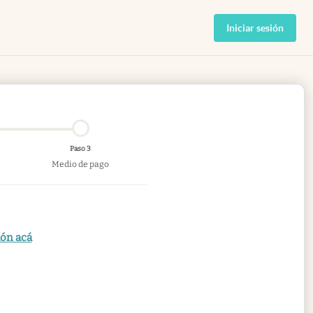
Iniciar sesión
Paso 3
Medio de pago
ión acá