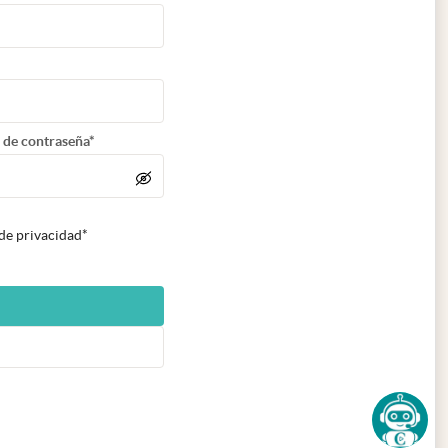
 de contraseña*
 de privacidad*
n nueva pestaña