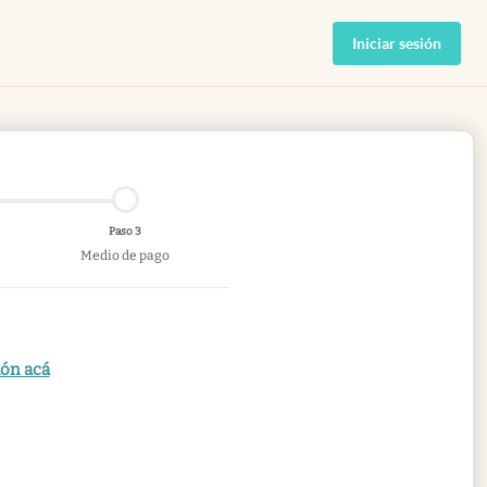
Iniciar sesión
Paso 3
Medio de pago
ión acá