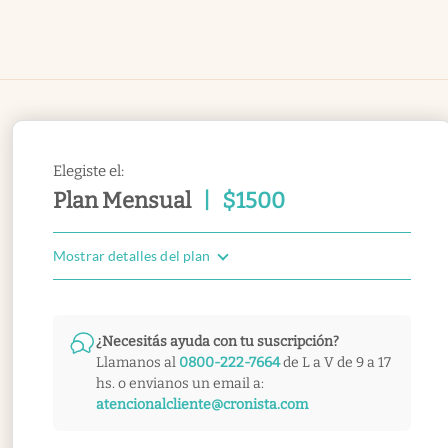
Elegiste el:
Plan Mensual
|
$
1500
Mostrar detalles del plan
¿Necesitás ayuda con tu suscripción?
Llamanos al
0800-222-7664
de L a V de 9 a 17
hs. o envianos un email a:
atencionalcliente@cronista.com