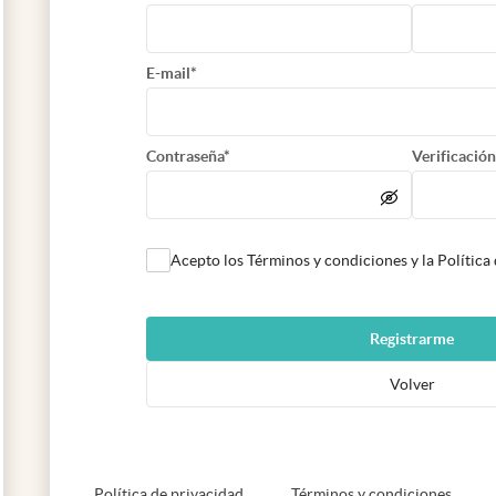
E-mail*
Contraseña*
Verificación
Acepto los Términos y condiciones y la Política
Registrarme
Volver
abre en nueva pestaña
abre e
Política de privacidad
Términos y condiciones