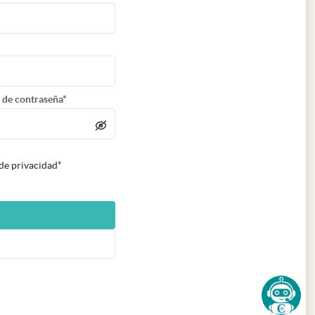
 de contraseña*
 de privacidad*
n nueva pestaña