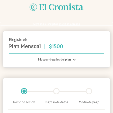
Si ya sos suscriptor
inicia sesión acá
Elegiste el:
Plan Mensual
|
$
1500
Mostrar detalles del plan
Inicio de sesión
Ingreso de datos
Medio de pago