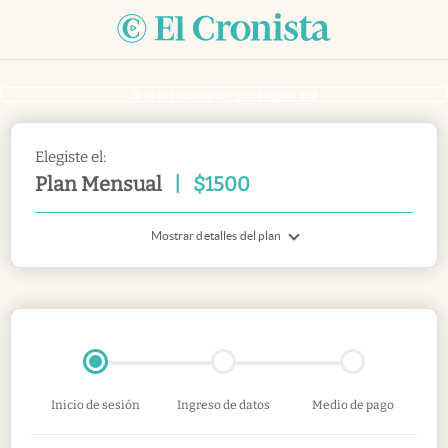
Si ya sos suscriptor
inicia sesión acá
Elegiste el:
Plan Mensual
|
$
1500
Mostrar detalles del plan
Inicio de sesión
Ingreso de datos
Medio de pago