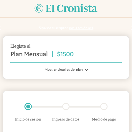
Si ya sos suscriptor
inicia sesión acá
Elegiste el:
Plan Mensual
|
$
1500
Mostrar detalles del plan
Inicio de sesión
Ingreso de datos
Medio de pago