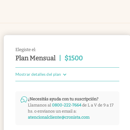
Elegiste el:
Plan Mensual
|
$
1500
Mostrar detalles del plan
¿Necesitás ayuda con tu suscripción?
Llamanos al
0800-222-7664
de L a V de 9 a 17
hs. o envianos un email a:
atencionalcliente@cronista.com