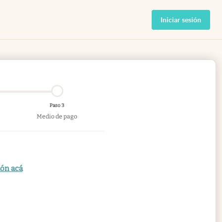
Iniciar sesión
Paso 3
Medio de pago
ión acá