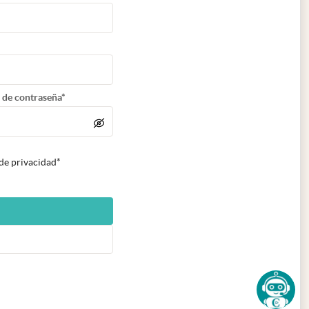
 de contraseña*
 de privacidad*
n nueva pestaña