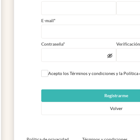
E-mail*
Contraseña*
Verificación
Acepto los Términos y condiciones y la Política
Registrarme
Volver
abre en nueva pestaña
abre e
Política de privacidad
Términos y condiciones