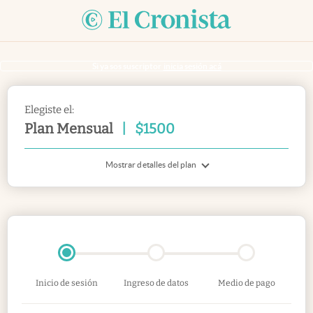
Si ya sos suscriptor
inicia sesión acá
Elegiste el:
Plan Mensual
|
$
1500
Mostrar detalles del plan
Inicio de sesión
Ingreso de datos
Medio de pago