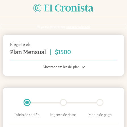
Si ya sos suscriptor
inicia sesión acá
Elegiste el:
Plan Mensual
|
$
1500
Mostrar detalles del plan
Inicio de sesión
Ingreso de datos
Medio de pago