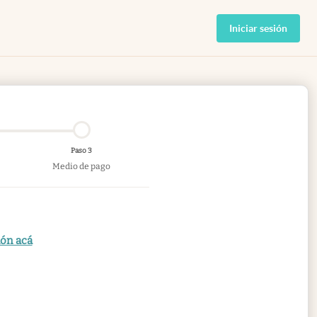
Iniciar sesión
Paso 3
Medio de pago
ión acá