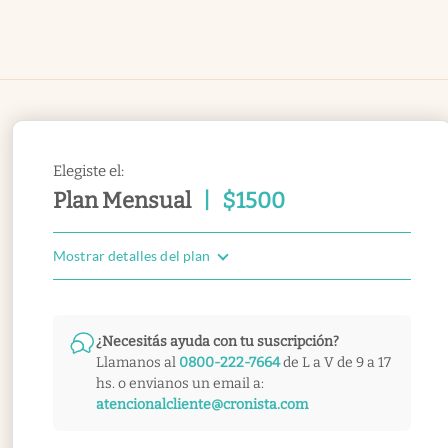
Elegiste el:
Plan Mensual
|
$
1500
Mostrar detalles del plan
¿Necesitás ayuda con tu suscripción?
Llamanos al
0800-222-7664
de L a V de 9 a 17
hs. o envianos un email a:
atencionalcliente@cronista.com