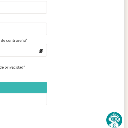
 de contraseña*
 de privacidad*
n nueva pestaña