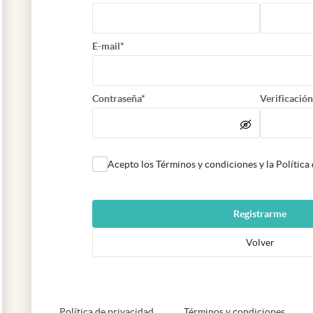
E-mail*
Contraseña*
Verificación
Acepto los Términos y condiciones y la Política
Registrarme
Volver
abre en nueva pestaña
abre e
Política de privacidad
Términos y condiciones