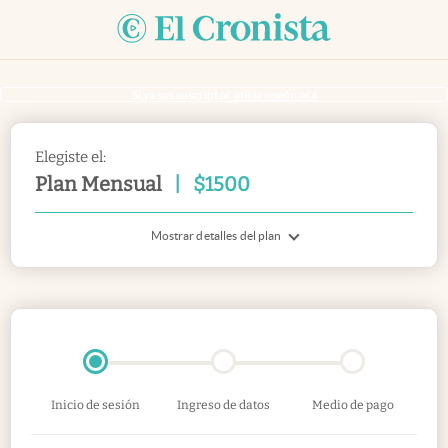
Si ya sos suscriptor
inicia sesión acá
Elegiste el:
Plan Mensual
|
$
1500
Mostrar detalles del plan
Inicio de sesión
Ingreso de datos
Medio de pago