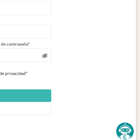
 de contraseña*
 de privacidad*
n nueva pestaña