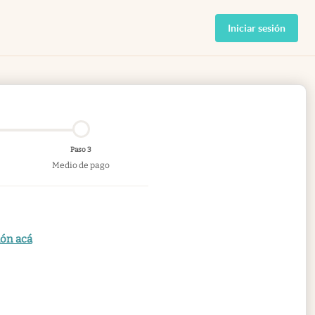
Iniciar sesión
Paso 3
Medio de pago
ión acá