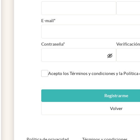
E-mail*
Contraseña*
Verificación
Acepto los Términos y condiciones y la Política
Registrarme
Volver
abre en nueva pestaña
abre e
Política de privacidad
Términos y condiciones