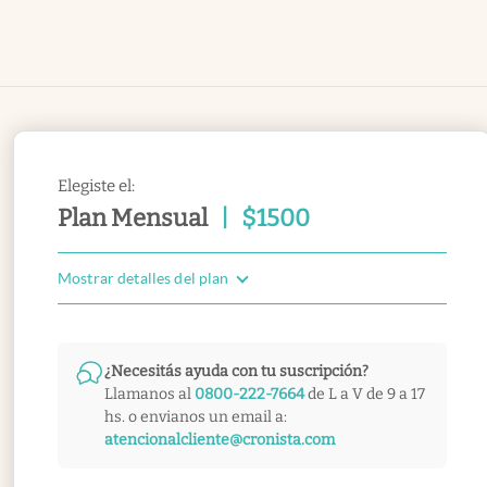
Elegiste el:
Plan Mensual
|
$
1500
Mostrar detalles del plan
¿Necesitás ayuda con tu suscripción?
Llamanos al
0800-222-7664
de L a V de 9 a 17
hs. o envianos un email a:
atencionalcliente@cronista.com