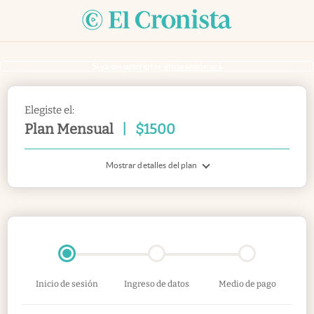
Si ya sos suscriptor
inicia sesión acá
Elegiste el:
Plan Mensual
|
$
1500
Mostrar detalles del plan
Inicio de sesión
Ingreso de datos
Medio de pago