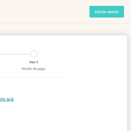
Iniciar sesión
Paso 3
Medio de pago
ión acá