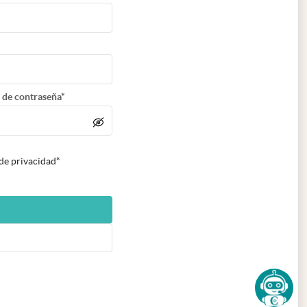
 de contraseña*
 de privacidad*
n nueva pestaña