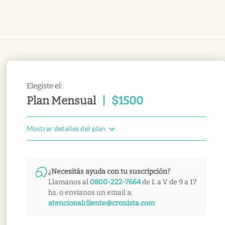
Elegiste el:
Plan Mensual
|
$
1500
Mostrar detalles del plan
¿Necesitás ayuda con tu suscripción?
Llamanos al
0800-222-7664
de L a V de 9 a 17
hs. o envianos un email a:
atencionalcliente@cronista.com