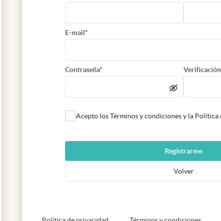
E-mail*
Contraseña*
Verificación
Acepto los Términos y condiciones y la Política
Registrarme
Volver
abre en nueva pestaña
abre e
Política de privacidad
Términos y condiciones