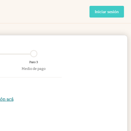
Iniciar sesión
Paso 3
Medio de pago
ión acá