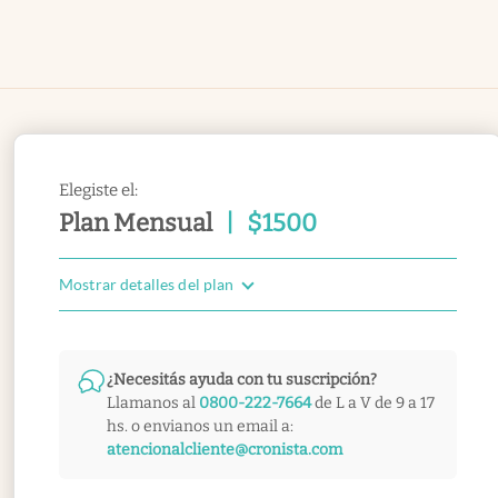
Elegiste el:
Plan Mensual
|
$
1500
Mostrar detalles del plan
¿Necesitás ayuda con tu suscripción?
Llamanos al
0800-222-7664
de L a V de 9 a 17
hs. o envianos un email a:
atencionalcliente@cronista.com