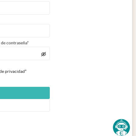
 de contraseña*
 de privacidad*
n nueva pestaña