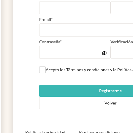
E-mail*
Contraseña*
Verificación
Acepto los Términos y condiciones y la Política
Registrarme
Volver
abre en nueva pestaña
abre e
Política de privacidad
Términos y condiciones