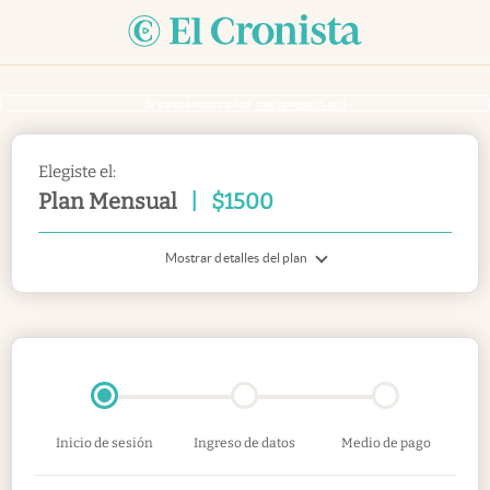
Si ya sos suscriptor
inicia sesión acá
Elegiste el:
Plan Mensual
|
$
1500
Mostrar detalles del plan
Inicio de sesión
Ingreso de datos
Medio de pago