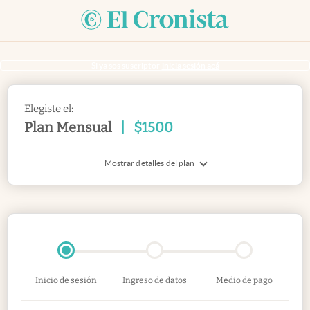
Si ya sos suscriptor
inicia sesión acá
Elegiste el:
Plan Mensual
|
$
1500
Mostrar detalles del plan
Inicio de sesión
Ingreso de datos
Medio de pago