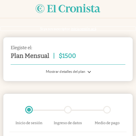
Si ya sos suscriptor
inicia sesión acá
Elegiste el:
Plan Mensual
|
$
1500
Mostrar detalles del plan
Inicio de sesión
Ingreso de datos
Medio de pago