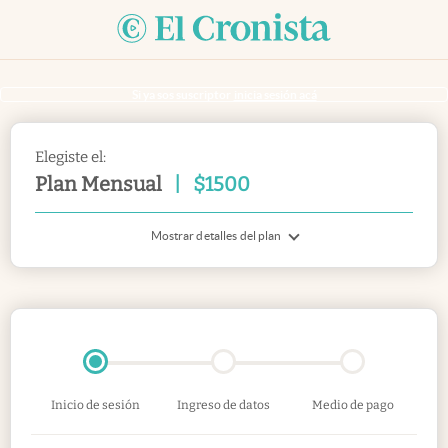
Si ya sos suscriptor
inicia sesión acá
Elegiste el:
Plan Mensual
|
$
1500
Mostrar detalles del plan
Inicio de sesión
Ingreso de datos
Medio de pago