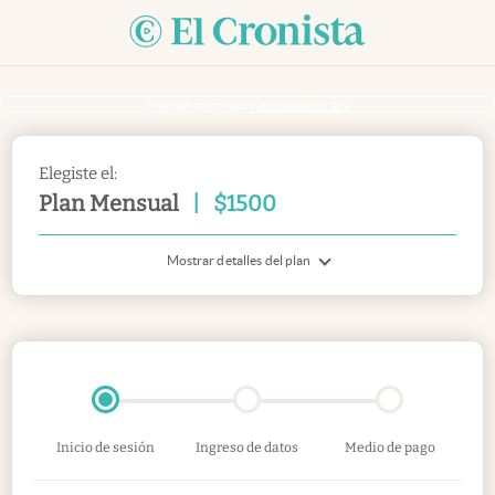
Si ya sos suscriptor
inicia sesión acá
Elegiste el:
Plan Mensual
|
$
1500
Mostrar detalles del plan
Inicio de sesión
Ingreso de datos
Medio de pago