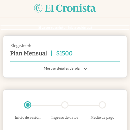
Si ya sos suscriptor
inicia sesión acá
Elegiste el:
Plan Mensual
|
$
1500
Mostrar detalles del plan
Inicio de sesión
Ingreso de datos
Medio de pago