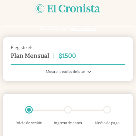
Si ya sos suscriptor
inicia sesión acá
Elegiste el:
Plan Mensual
|
$
1500
Mostrar detalles del plan
Inicio de sesión
Ingreso de datos
Medio de pago