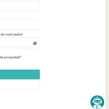
 de contraseña*
 de privacidad*
n nueva pestaña