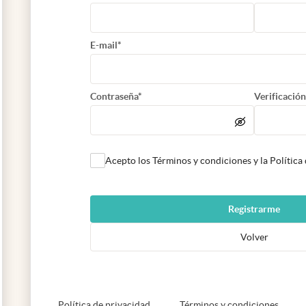
E-mail*
Contraseña*
Verificación
Acepto los Términos y condiciones y la Política
Registrarme
Volver
abre en nueva pestaña
abre e
Política de privacidad
Términos y condiciones