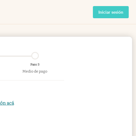
Iniciar sesión
Paso 3
Medio de pago
ión acá