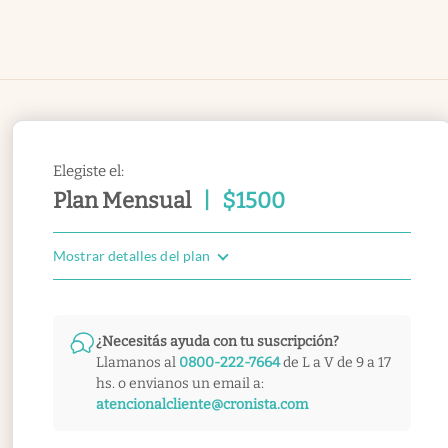
Elegiste el:
Plan Mensual
|
$
1500
Mostrar detalles del plan
¿Necesitás ayuda con tu suscripción?
Llamanos al
0800-222-7664
de L a V de 9 a 17
hs. o envianos un email a:
atencionalcliente@cronista.com