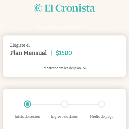
Si ya sos suscriptor
inicia sesión acá
Elegiste el:
Plan Mensual
|
$
1500
Mostrar detalles del plan
Inicio de sesión
Ingreso de datos
Medio de pago