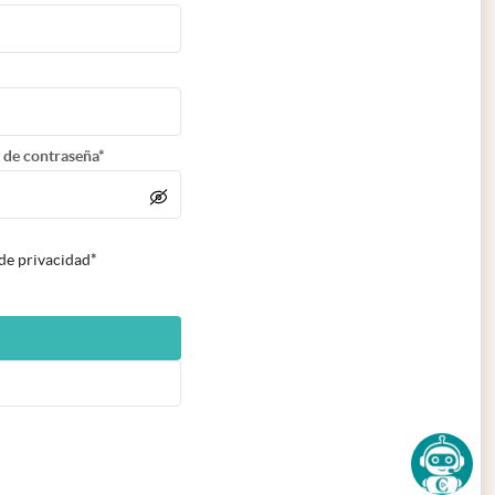
 de contraseña*
 de privacidad*
n nueva pestaña