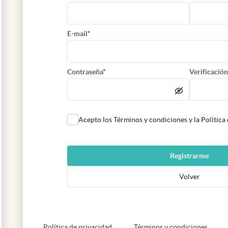
E-mail*
Contraseña*
Verificación
Acepto los Términos y condiciones y la Política
Registrarme
Volver
abre en nueva pestaña
abre e
Política de privacidad
Términos y condiciones