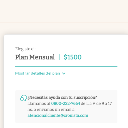
Elegiste el:
Plan Mensual
|
$
1500
Mostrar detalles del plan
¿Necesitás ayuda con tu suscripción?
Llamanos al
0800-222-7664
de L a V de 9 a 17
hs. o envianos un email a:
atencionalcliente@cronista.com