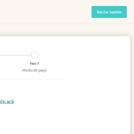
Iniciar sesión
Paso 3
Medio de pago
ión acá