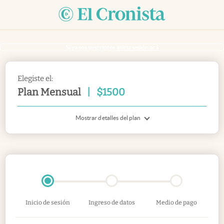
Si ya sos suscriptor
inicia sesión acá
Elegiste el:
Plan Mensual
|
$
1500
Mostrar detalles del plan
Inicio de sesión
Ingreso de datos
Medio de pago