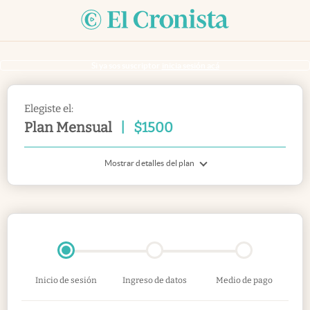
Si ya sos suscriptor
inicia sesión acá
Elegiste el:
Plan Mensual
|
$
1500
Mostrar detalles del plan
Inicio de sesión
Ingreso de datos
Medio de pago