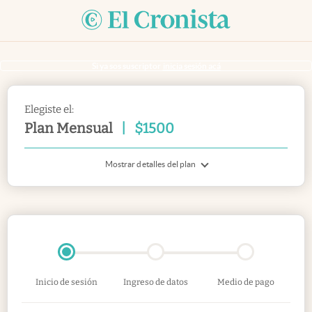
Si ya sos suscriptor
inicia sesión acá
Elegiste el:
Plan Mensual
|
$
1500
Mostrar detalles del plan
Inicio de sesión
Ingreso de datos
Medio de pago