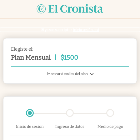
Si ya sos suscriptor
inicia sesión acá
Elegiste el:
Plan Mensual
|
$
1500
Mostrar detalles del plan
Inicio de sesión
Ingreso de datos
Medio de pago