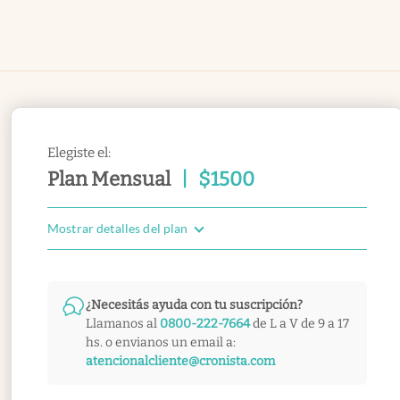
Elegiste el:
Plan Mensual
|
$
1500
Mostrar detalles del plan
¿Necesitás ayuda con tu suscripción?
Llamanos al
0800-222-7664
de L a V de 9 a 17
hs. o envianos un email a:
atencionalcliente@cronista.com