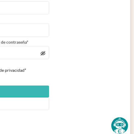
 de contraseña*
 de privacidad*
n nueva pestaña