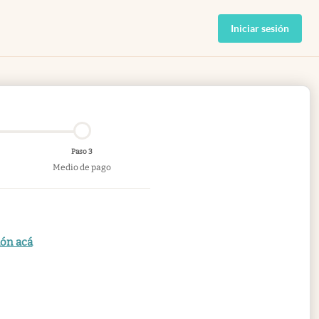
Iniciar sesión
Paso 3
Medio de pago
ión acá