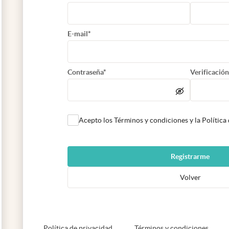
E-mail*
Contraseña*
Verificación
Acepto los Términos y condiciones y la Política
Registrarme
Volver
abre en nueva pestaña
abre e
Política de privacidad
Términos y condiciones