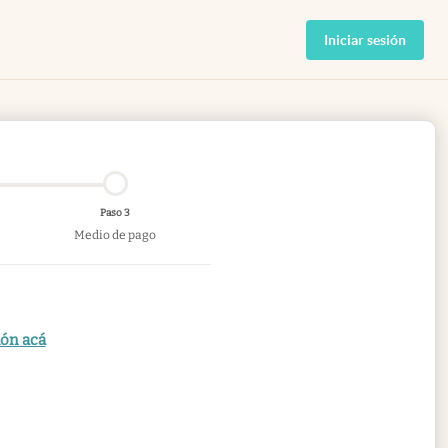
Iniciar sesión
Paso 3
Medio de pago
ión acá