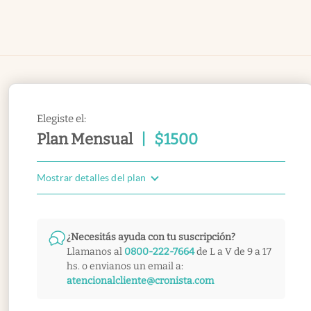
Elegiste el:
Plan Mensual
|
$
1500
Mostrar detalles del plan
¿Necesitás ayuda con tu suscripción?
Llamanos al
0800-222-7664
de L a V de 9 a 17
hs. o envianos un email a:
atencionalcliente@cronista.com