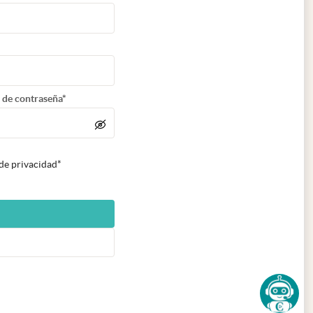
 de contraseña*
 de privacidad*
n nueva pestaña