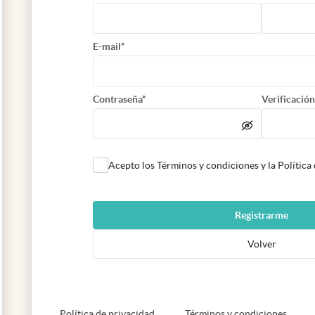
E-mail*
Contraseña*
Verificación
Acepto los Términos y condiciones y la Política
Registrarme
Volver
abre en nueva pestaña
abre e
Política de privacidad
Términos y condiciones