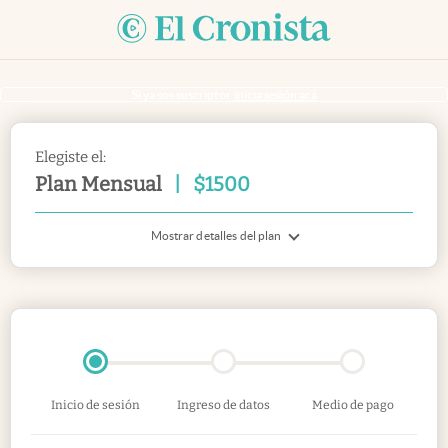
Si ya sos suscriptor
inicia sesión acá
Elegiste el:
Plan Mensual
|
$
1500
Mostrar detalles del plan
Inicio de sesión
Ingreso de datos
Medio de pago